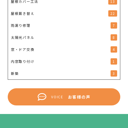
屋根カバー工法
13
屋根葺き替え
22
雨漏り修理
7
太陽光パネル
8
窓・ドア交換
4
内窓取り付け
1
新築
3
お客様の声
VOICE